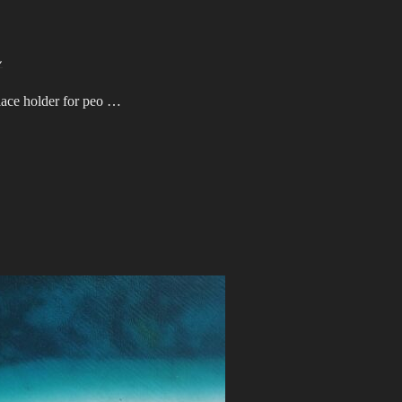
ん
place holder for peo …