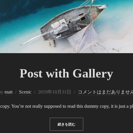
Post with Gallery
投
by
matt
Scenic
2019年10月31日
コメントはまだありませ
稿
py. You’re not really supposed to read this dummy copy, it is just a 
日:
“POST WITH GALLERY”
続きを読む