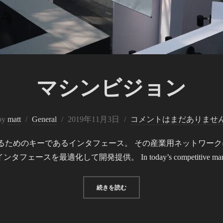
マシンビジョン
投
by
matt
General
2019年11月3日
コメントはまだありませ
稿
するためのキーであるインタフェース。 その産業用ネットワー
日:
タフェースを最適化して開発提供。 In today’s competitive mar
“マシンビジョン”
続きを読む