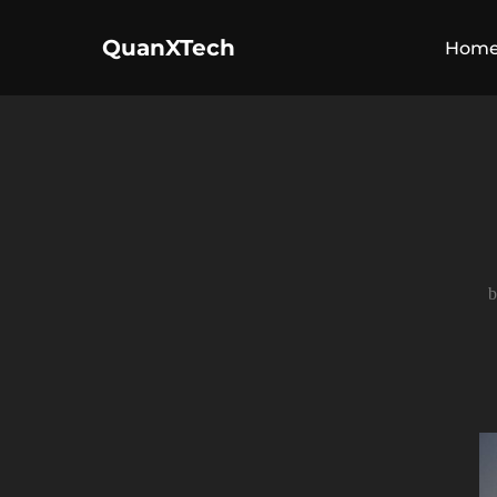
コ
QuanXTech
ン
Hom
テ
ン
ツ
へ
ス
キ
ッ
プ