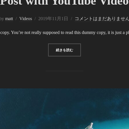
Post with YouTube Video
投
by
matt
Videos
2019年11月1日
コメントはまだありませ
稿
py. You’re not really supposed to read this dummy copy, it is just a 
日:
“POST WITH YOUTUBE VIDEO”
続きを読む