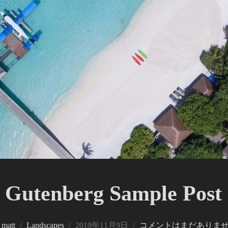
Gutenberg Sample Post
投
y
matt
Landscapes
2019年11月9日
コメントはまだありま