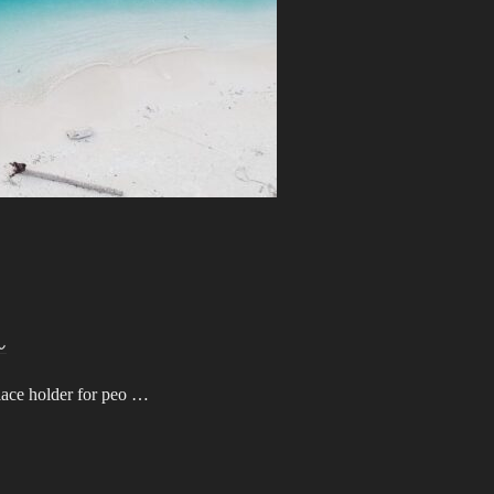
ん
place holder for peo …