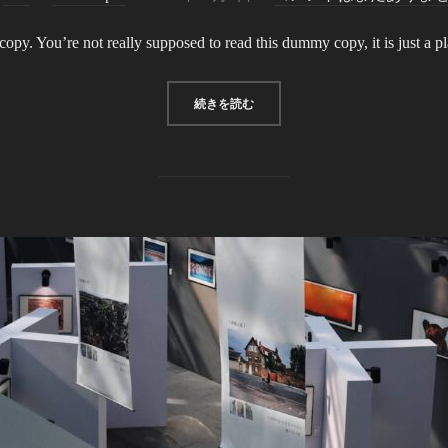
稿
py. You’re not really supposed to read this dummy copy, it is just a 
日:
“GUTENBERG SAMPLE POST”
続きを読む