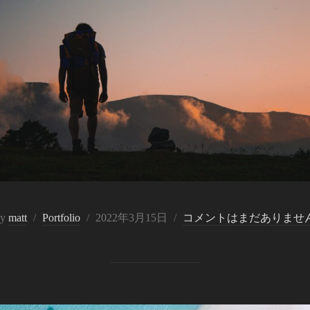
投
by
matt
Portfolio
2022年3月15日
コメントはまだありませ
稿
日: