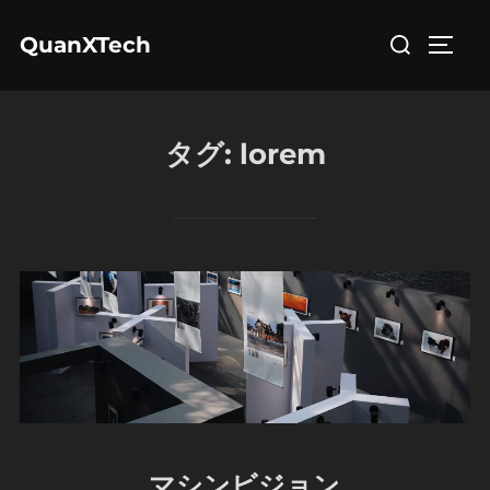
コ
検
QuanXTech
ン
サイド
索
テ
対
ン
象:
ツ
タグ:
lorem
へ
ス
キ
ッ
プ
マシンビジョン