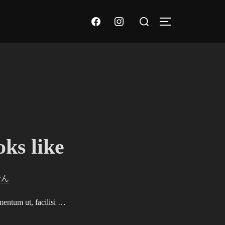
検
facebook
instagram
サイドバーとナ
索
対
象:
ks like
せん
mentum ut, facilisi …