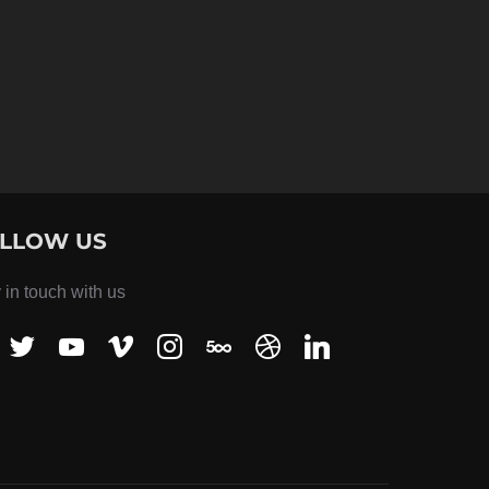
NGS LOOKS LIKE”
LLOW US
 in touch with us
ook
twitter
youtube
vimeo
instagram
500px
dribbble
linkedin