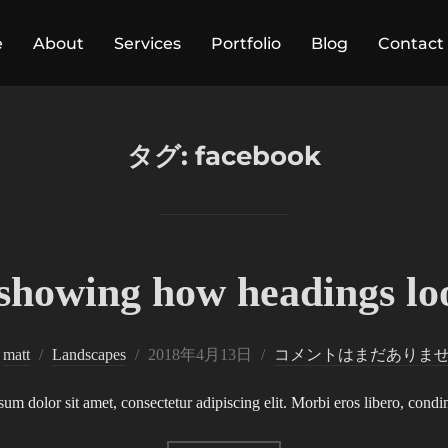
e
About
Services
Portfolio
Blog
Contact
タグ:
facebook
 showing how headings loo
投
y
matt
Landscapes
2018年4月13日
コメントはまだありま
稿
m dolor sit amet, consectetur adipiscing elit. Morbi eros libero, condi
日: