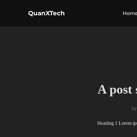
コ
QuanXTech
ン
Hom
テ
ン
ツ
へ
ス
キ
ッ
プ
A post
b
Heading 1 Lorem ipsu